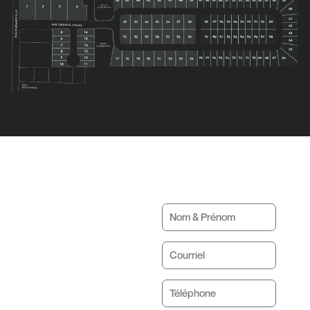
Réservez
votre terrain
dès
maintenant.
450-305-