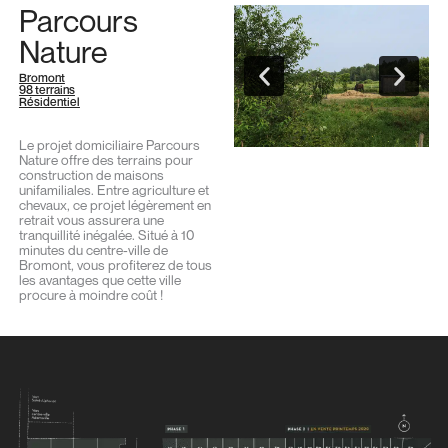
Parcours
Nature
Bromont
98 terrains
Résidentiel
Le projet domiciliaire Parcours
Nature offre des terrains pour
construction de maisons
unifamiliales. Entre agriculture et
chevaux, ce projet légèrement en
retrait vous assurera une
tranquillité inégalée. Situé à 10
minutes du centre-ville de
Bromont, vous profiterez de tous
les avantages que cette ville
procure à moindre coût !