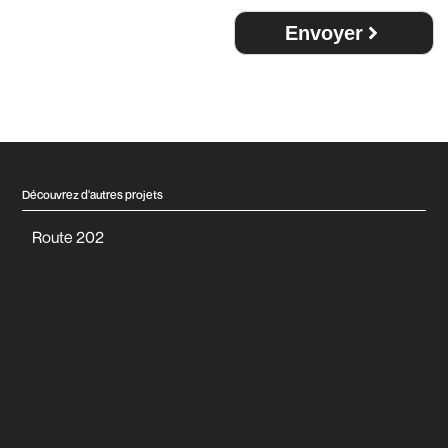
0429
Envoyer
Découvrez d'autres projets
Route 202
c